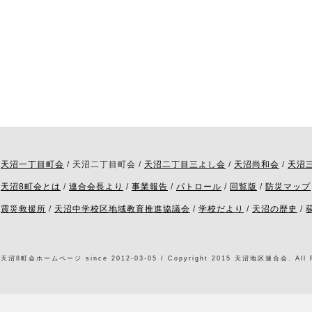
天沼一丁目町会
/ 天沼二丁目町会 /
天沼二丁目三よし会
/
天沼尚和会
/
天沼
天沼8町会とは
/
連合会長より
/
事業報告
/
パトロール
/
回覧版
/
防災マップ
震災救援所
/
天沼中学校区地域教育推進協議会
/
学校だより
/
天沼の歴史
/
天沼8町会ホームページ since 2012-03-05 / Copyright 2015 天沼地区連合会. All Ri