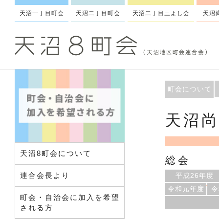
天沼一丁目町会
天沼二丁目町会
天沼二丁目三よし会
天沼
町会について
天沼
天沼8町会について
総会
連合会長より
平成26年度
令和元年度
令
町会・自治会に加入を希望
される方