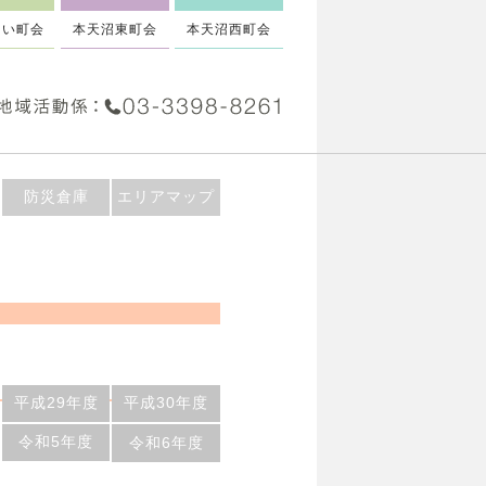
るい町会
本天沼東町会
本天沼西町会
防災倉庫
エリアマップ
平成29年度
平成30年度
令和5年度
令和6年度