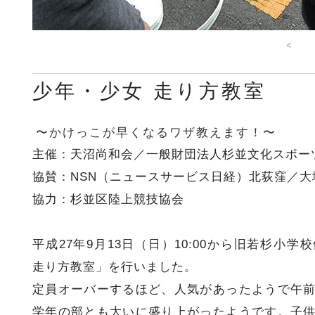
<
少年・少女 走り方教室
〜かけっこが早くなるワザ教えます！〜
主催：天沼尚和会／一般財団法人杉並文化スポー
協賛：NSN（ニュースサービス日経）北荻窪／大
協力：杉並区陸上競技協会
平成27年9月13日（日）10:00から旧若杉小
走り方教室」を行いました。
定員オーバーするほど、人気があったようで午
学年の部とも大いに盛り上がったようです。子