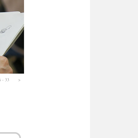
6 - 33
>