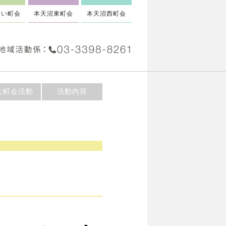
るい町会
本天沼東町会
本天沼西町会
な町会活動
活動内容