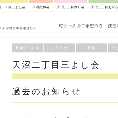
沼二丁目三よし会
天沼尚和会
天沼三丁目西町会
天沼三丁目あか
町会について
お知らせ
会報
主
天沼二丁目三よし会
過去のお知らせ