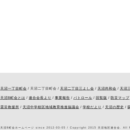
天沼一丁目町会
/ 天沼二丁目町会 /
天沼二丁目三よし会
/
天沼尚和会
/
天沼
天沼8町会とは
/
連合会長より
/
事業報告
/
パトロール
/
回覧版
/
防災マップ
震災救援所
/
天沼中学校区地域教育推進協議会
/
学校だより
/
天沼の歴史
/
天沼8町会ホームページ since 2012-03-05 / Copyright 2015 天沼地区連合会. All Ri