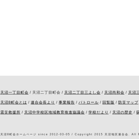
天沼一丁目町会
/ 天沼二丁目町会 /
天沼二丁目三よし会
/
天沼尚和会
/
天沼
天沼8町会とは
/
連合会長より
/
事業報告
/
パトロール
/
回覧版
/
防災マップ
震災救援所
/
天沼中学校区地域教育推進協議会
/
学校だより
/
天沼の歴史
/
天沼8町会ホームページ since 2012-03-05 / Copyright 2015 天沼地区連合会. All Ri