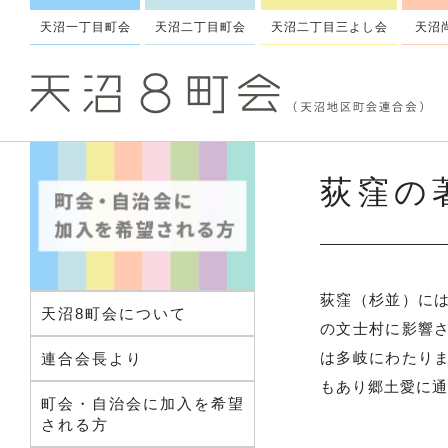
天沼一丁目町会
天沼二丁目町会
天沼二丁目三よし会
天沼
荻窪の
荻窪（杉並）に
天沼8町会について
の文士村に影響
は多岐にわたり
連合会長より
もあり郷土愛に通
町会・自治会に加入を希望
される方