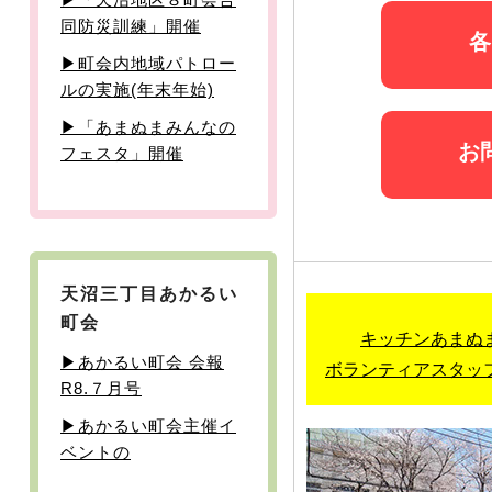
同防災訓練」開催
各
▶町会内地域パトロー
ルの実施(年末年始)
▶「あまぬまみんなの
お
フェスタ」開催
天沼三丁目あかるい
町会
キッチンあまぬ
▶あかるい町会 会報
ボランティアスタッ
R8.７月号
▶あかるい町会主催イ
ベントの