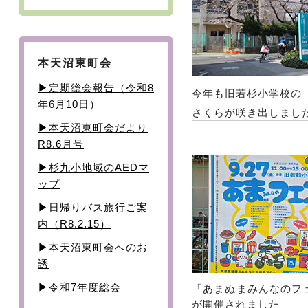
本天沼東町会
▶︎定期総会報告（令和8
今年も旧若杉小学校の
年6月10日）
さくらが咲き出しまし
▶本天沼東町会だより
R8.6月号
▶杉九小地域のAEDマ
ップ
▶日帰りバス旅行ご案
内（R8.2.15）
▶本天沼東町会へのお
誘
▶令和7年度総会
「あまぬまみんなのフ
が開催されました