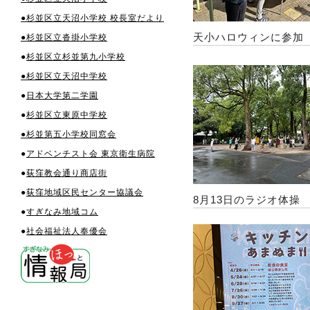
●杉並区立天沼小学校 校長室だより
天小ハロウィンに参加
●杉並区立沓掛小学校
●
杉並区立杉並第九小学校
●杉並区立天沼中学校
●
日本大学第二学園
●
杉並区立東原中学校
●杉並第五小学校同窓会
●
アドベンチスト会 東京衛生病院
●
荻窪教会通り商店街
●
荻窪地域区民センター協議会
8月13日のラジオ体操
●
すぎなみ地域コム
●
社会福祉法人奉優会