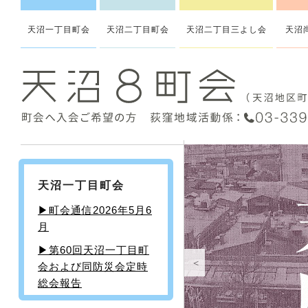
天沼一丁目町会
天沼二丁目町会
天沼二丁目三よし会
天沼
天沼一丁目町会
▶町会通信2026年5月6
月
▶︎第60回天沼一丁目町
＜
会および同防災会定時
総会報告