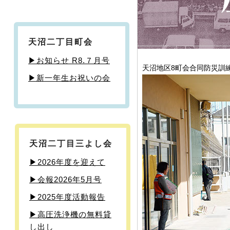
天沼二丁目町会
▶お知らせ R8.７月号
天沼地区8町会合同防災訓練
▶新一年生お祝いの会
天沼二丁目三よし会
▶2026年度を迎えて
▶会報2026年5月号
▶︎2025年度活動報告
▶高圧洗浄機の無料貸
し出し