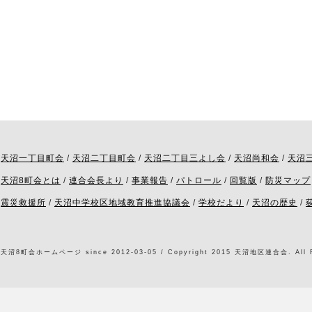
天沼一丁目町会
/
天沼二丁目町会
/
天沼二丁目三よし会
/
天沼尚和会
/
天沼
天沼8町会とは
/
連合会長より
/
事業報告
/
パトロール
/
回覧版
/
防災マップ
震災救援所
/
天沼中学校区地域教育推進協議会
/
学校だより
/
天沼の歴史
/
天沼8町会ホームページ since 2012-03-05 / Copyright 2015 天沼地区連合会. All Ri